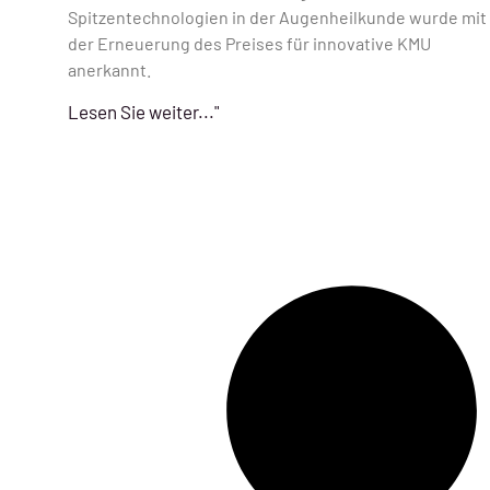
Spitzentechnologien in der Augenheilkunde wurde mit
der Erneuerung des Preises für innovative KMU
anerkannt.
Lesen Sie weiter..."