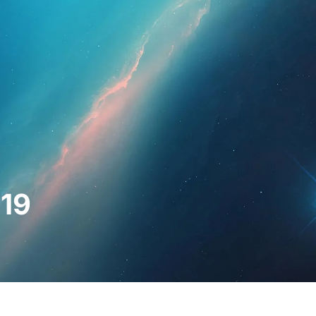
hleute
Für Patienten
Nachrichten
Bausat
019