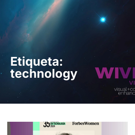
Sol · licita una
demostració
Etiqueta:
technology