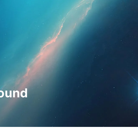
ssionals
Per a pacients
Notícies
Kit 
round