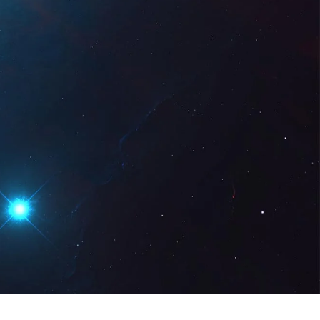
Digital
CA
Sol · licita una
demostració