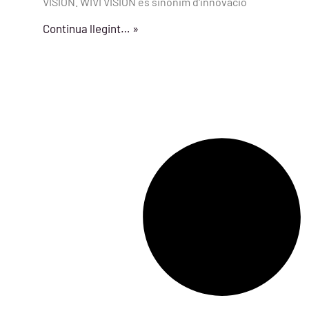
VISION. WIVI VISION és sinònim d'innovació
Continua llegint… »