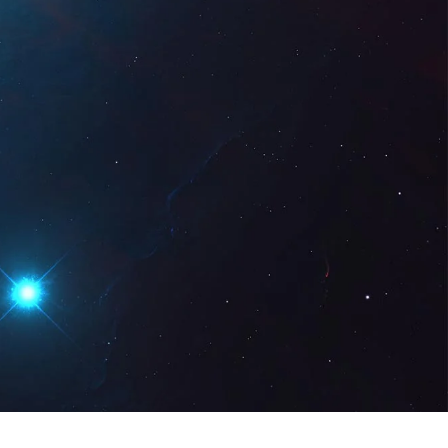
Digital
CA
Sol · licita una
demostració