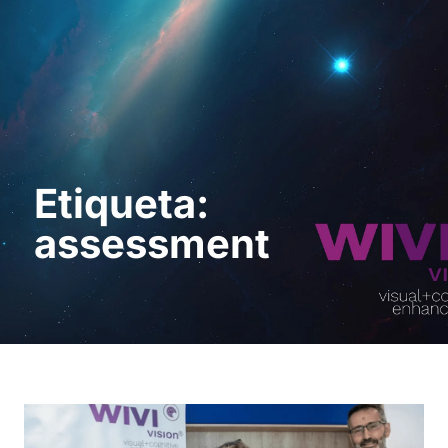
Sol · licita una
demostració
Etiqueta:
assessment