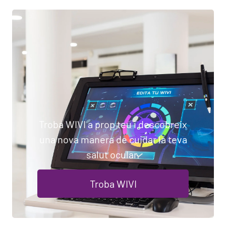
Troba WIVI a prop teu i descobreix
una nova manera de cuidar la teva
salut ocular.
Troba WIVI