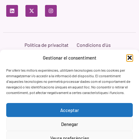
Política de privacitat
Condicions d'ús
Política de cookies
Branding i Web ASH Proyectos Creativos
Gestionar el consentiment
Per oferir les millors experiències, utilitzem tecnologies com les cookies per
emmagatzemar i/o accedir a la informació del dispositiu. El consentiment
d'aquestes tecnologies no permetrà processar dades com el comportament de
navegació o les identificacions úniques en aquest lloc. No consentir o retirar el
consentiment, pot afectar negativament a certes característiques i funcions.
Acceptar
Denegar
Veure preferències