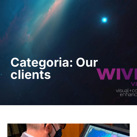
Sol · licita una
demostració
Categoria: Our
clients