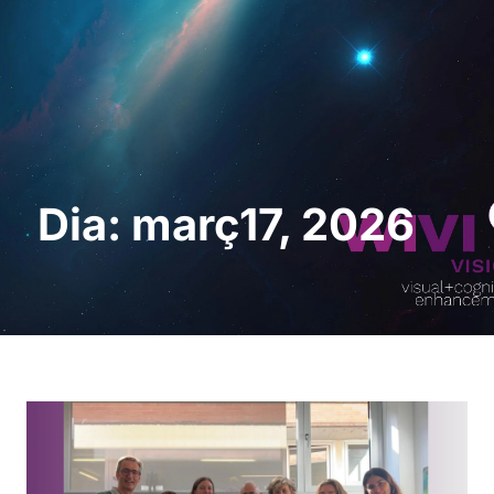
Sol · licita una
demostració
Dia: març17, 2026