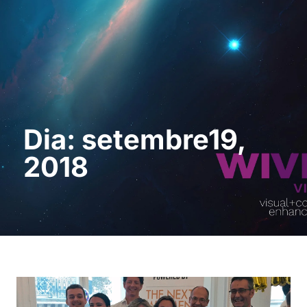
Sol · licita una
demostració
Dia: setembre19,
2018