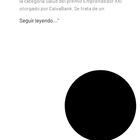
la categoría Salud del premio Emprendedor XXI
otorgado por CaixaBank. Se trata de un
Seguir leyendo..."