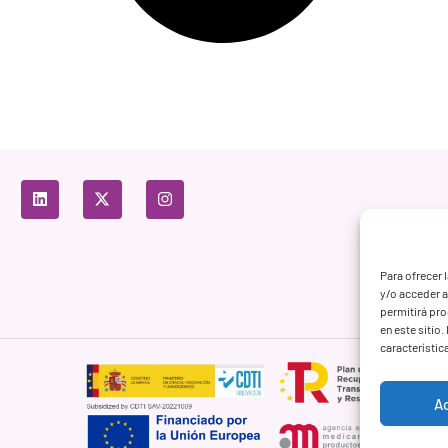
Para ofrecer 
y/o acceder a
permitirá pr
en este sitio
característic
A