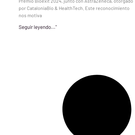
Premio Bioèxit 2024, junto con AstraZeneca, otorgado
por CataloniaBio & HealthTech. Este reconocimiento
nos motiva
Seguir leyendo..."