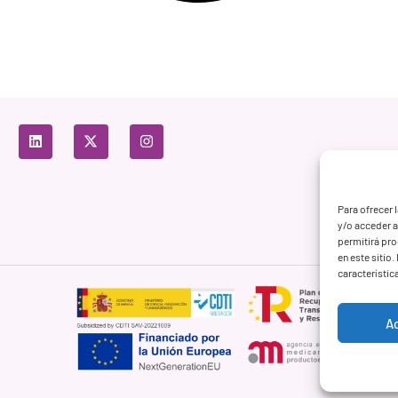
Para ofrecer 
y/o acceder a
permitirá pr
en este sitio
característic
A