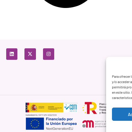
Para ofrecer 
y/o acceder a
permitirá pr
en este sitio
característic
A