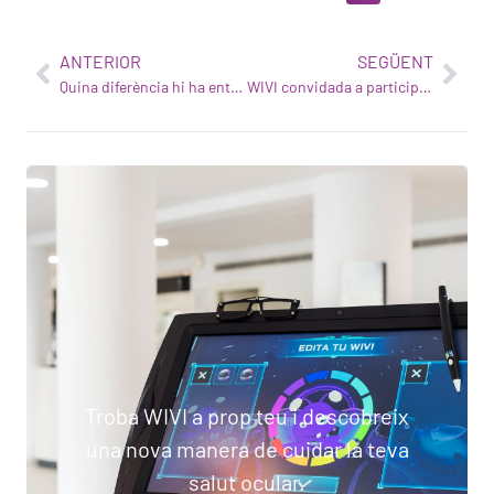
ANTERIOR
SEGÜENT
Quina diferència hi ha entre òptics, optometristes i oftalmòlegs?
WIVI convidada a participar a la Cimera d'Innovadors de l'EIC
Troba WIVI a prop teu i descobreix
una nova manera de cuidar la teva
salut ocular.