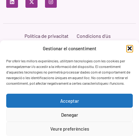
Política de privacitat
Condicions d'ús
Política de cookies
Branding i Web ASH Proyectos Creativos
Gestionar el consentiment
Per oferir les millors experiències, utilitzem tecnologies com les cookies per
emmagatzemar i/o accedir a la informació del dispositiu. El consentiment
d'aquestes tecnologies no permetrà processar dades com el comportament de
navegació o les identificacions úniques en aquest lloc. No consentir o retirar el
consentiment, pot afectar negativament a certes característiques i funcions.
Acceptar
Denegar
Veure preferències