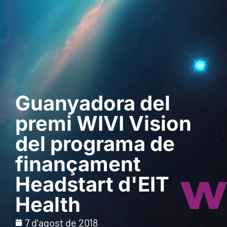
Sol · licita una
demostració
Guanyadora del
premi WIVI Vision
del programa de
finançament
Headstart d'EIT
Health
7 d'agost de 2018