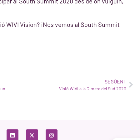
icipar al South Summit 2020 des de on vulguin,
ció WIVI Vision? ¡Nos vemos al South Summit
SEGÜENT
Nou article de la revista Lookvision sobre el projecte conjunt de Natural Optics Group i WIVI Vision
Visió WIVI a la Cimera del Sud 2020