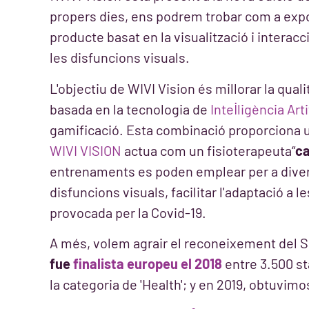
propers dies, ens podrem trobar com a expo
producte basat en la visualització i interac
les disfuncions visuals.
L'objectiu de WIVI Vision és millorar la quali
basada en la tecnologia de
Intel·ligència Arti
gamificació. Esta combinació proporciona 
WIVI VISION
actua com un fisioterapeuta“
ca
entrenaments es poden emplear per a divers
disfuncions visuals, facilitar l'adaptació a le
provocada per la Covid-19.
A més, volem agrair el reconeixement del 
fue
finalista europeu
el 2018
entre 3.500 sta
la categoria de 'Health'; y en 2019, obtuvim