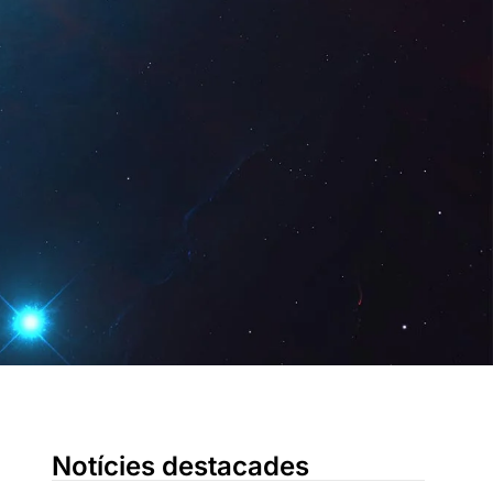
Digital
CA
Sol · licita una
demostració
Notícies destacades