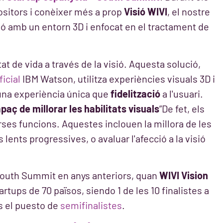
sitors i conèixer més a prop
Visió WIVI
, el nostre
ció amb un entorn 3D i enfocat en el tractament de
tat de vida a través de la visió. Aquesta solució,
ficial
IBM Watson, utilitza experiències visuals 3D i
una experiència única que
fidelització
a l'usuari.
paç de millorar les habilitats visuals
”De fet, els
es funcions. Aquestes inclouen la millora de les
s lents progressives, o avaluar l'afecció a la visió
South Summit en anys anteriors, quan
WIVI Vision
rtups de 70 països, siendo 1 de les 10 finalistes a
os el puesto de
semifinalistes
.