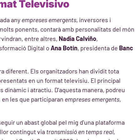
at Televisivo
cada any
empreses emergents
, inversores i
 molts ponents, contarà amb personalitats del món
ervindran, entre altres,
Nadia Calviño
,
sformació Digital o
Ana Botín
, presidenta de
Banc
a diferent. Els organitzadors han dividit tota
resentats en un format televisiu. El principal
s dinàmic i atractiu. D'aquesta manera, podreu
 en les que participaran
empreses emergents
,
seguir un abast global pel mig d'una plataforma
illor contingut via
transmissió en temps real
,