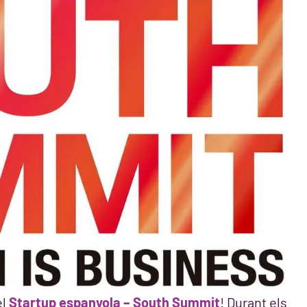
el
Startup espanyola – South Summit
! Durant els