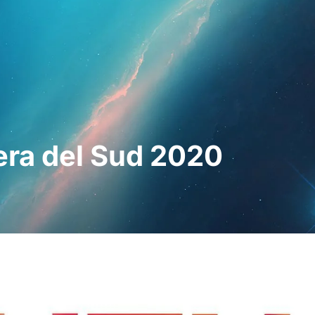
ssionals
Per a pacients
Notícies
Kit 
mera del Sud 2020