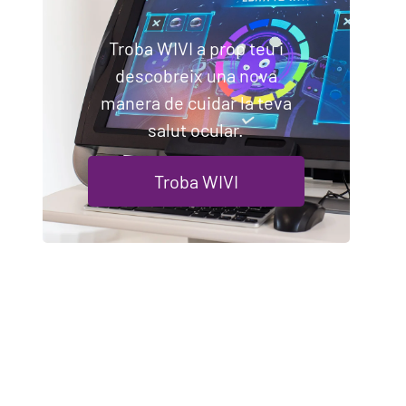
Troba WIVI a prop teu i
descobreix una nova
manera de cuidar la teva
salut ocular.
Troba WIVI