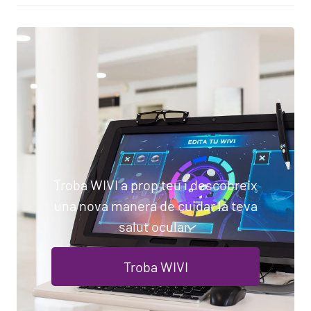
Troba WIVI a prop teu i descobreix
una nova manera de cuidar la teva
salut ocular.
Troba WIVI