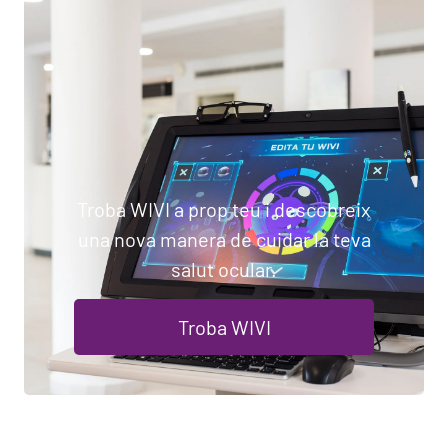
Troba WIVI a prop teu i descobreix
una nova manera de cuidar la teva
salut ocular.
Troba WIVI