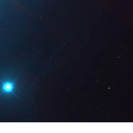
Digital
CA
Sol · licita una
demostració