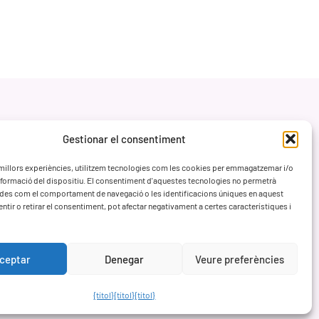
Gestionar el consentiment
s millors experiències, utilitzem tecnologies com les cookies per emmagatzemar i/o
informació del dispositiu. El consentiment d'aquestes tecnologies no permetrà
des com el comportament de navegació o les identificacions úniques en aquest
entir o retirar el consentiment, pot afectar negativament a certes característiques i
ceptar
Denegar
Veure preferències
{títol}
{títol}
{títol}