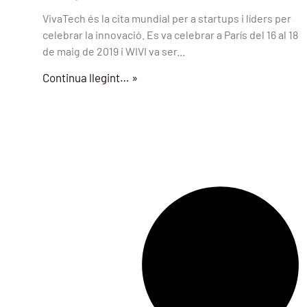
VivaTech és la cita mundial per a startups i líders per
celebrar la innovació. Es va celebrar a París del 16 al 18
de maig de 2019 i WIVI va ser...
Continua llegint… »