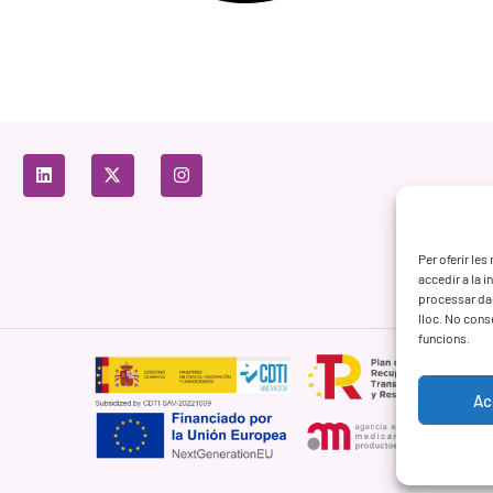
Per oferir le
accedir a la 
processar da
lloc. No cons
funcions.
Ac