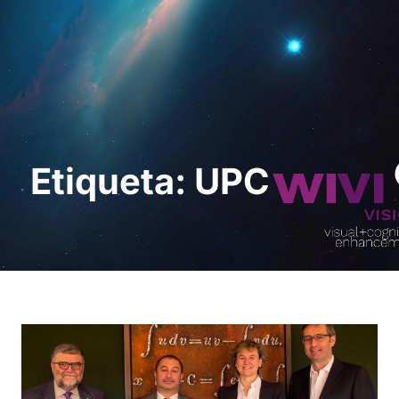
Sol · licita una
demostració
Etiqueta: UPC