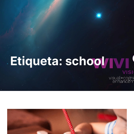
Sol · licita una
demostració
Etiqueta: school