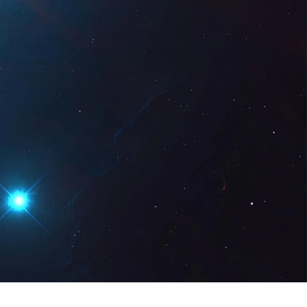
Digital
CA
Sol · licita una
demostració