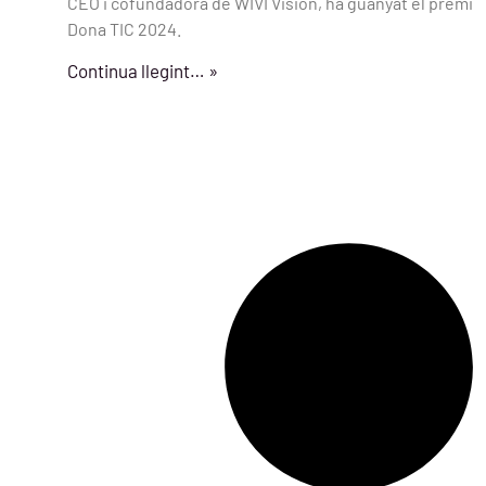
CEO i cofundadora de WIVI Vision, ha guanyat el premi
Dona TIC 2024.
Continua llegint… »