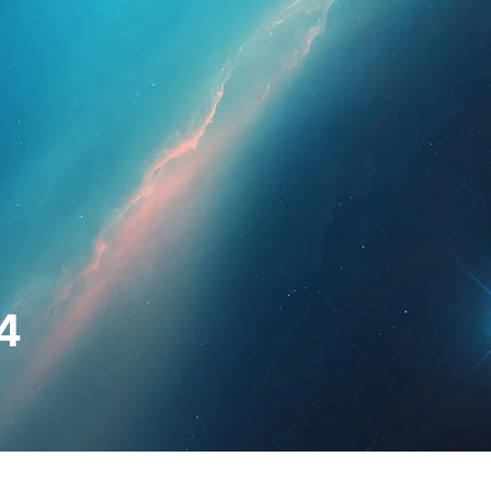
ssionals
Per a pacients
Notícies
Kit 
24