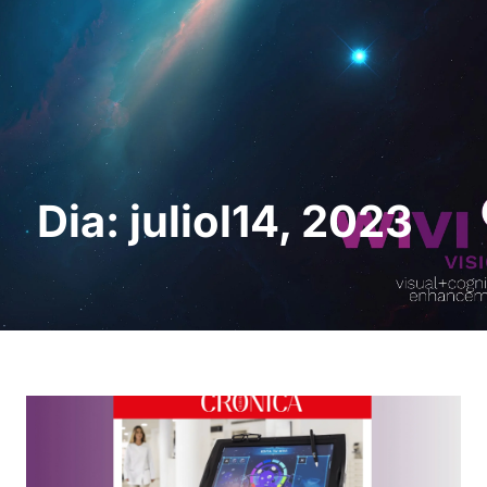
Sol · licita una
demostració
Dia: juliol14, 2023