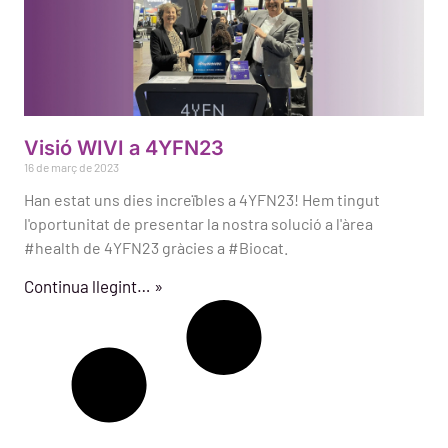
Visió WIVI a 4YFN23
16 de març de 2023
Han estat uns dies increïbles a 4YFN23! Hem tingut
l'oportunitat de presentar la nostra solució a l'àrea
#health de 4YFN23 gràcies a #Biocat.
Continua llegint… »