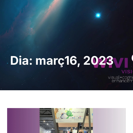
Sol · licita una
demostració
Dia: març16, 2023