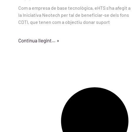
Com a empresa de base tecnològica, eHTS s'ha afegit a
la Iniciativa Neotech per tal de beneficiar-se dels fons
CDTI, que tenen com a objectiu donar suport
Continua llegint… »