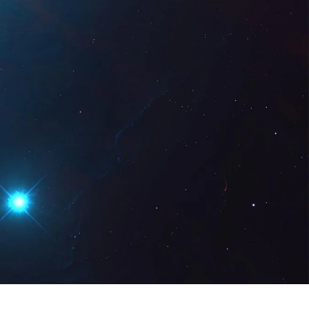
Digital
CA
Sol · licita una
demostració