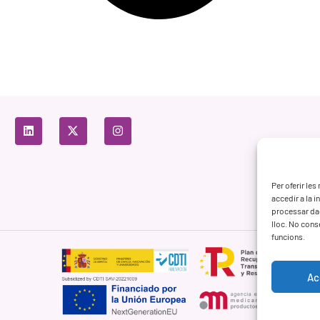
Per oferir le
accedir a la 
processar da
lloc. No cons
funcions.
Ac